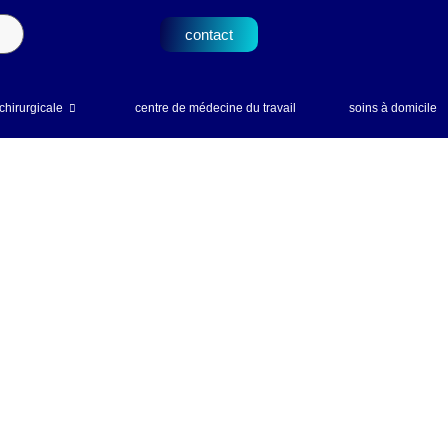
contact
chirurgicale
centre de médecine du travail
soins à domicile