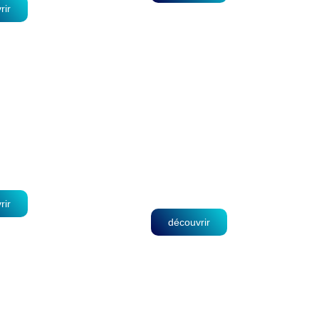
rir
 De Médecine
ail
Établissement De
Soins À Domicile
rir
découvrir