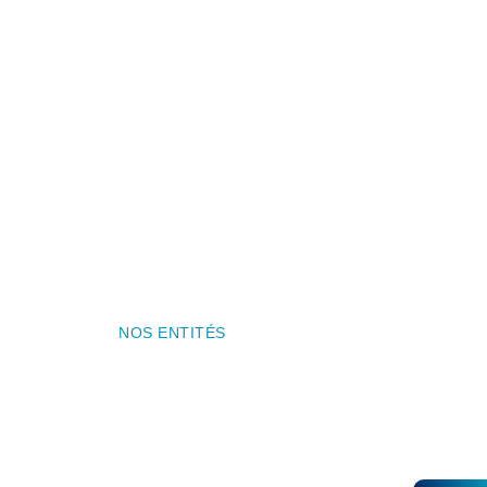
NOS ENTITÉS
Differentes
Entités Un Seule
Centre 
Médical
Objective