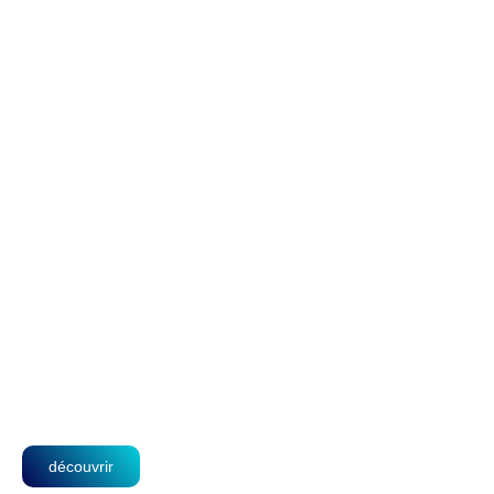
Des soins
médicaux chez
vous, en toute
sérénité.
Bénéficiez d’un suivi personnalisé et
de la qualité des services Kacel Dom
directement à votre domicile.
découvrir