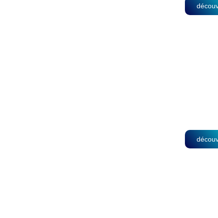
découv
Centre
Du Trav
découv