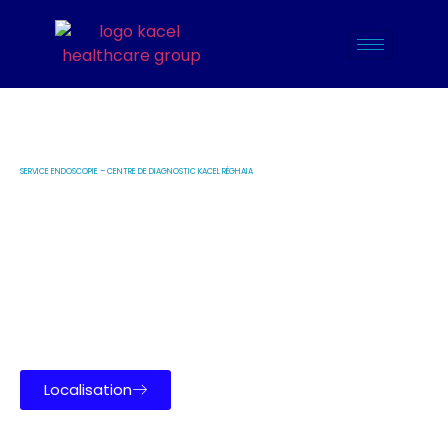
SERVICE ENDOSCOPIE – CENTRE DE DIAGNOSTIC KACEL RÉGHAIA
Résection de
polypes
Un examen réalisé en toute sécurité par nos
spécialistes, pour protéger votre santé digestive
Localisation