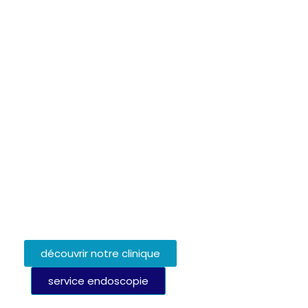
Des
équipements de dernière
génération
permettant des examens
d’une grande précision.
Des procédures réalisées dans un
environnement médical sécurisé,
garantissant des soins conformes aux
normes internationales.
Nous assurons des examens
fiables, indolores
et rapides
, essentiels pour un diagnostic
précoce et un traitement efficace de
nombreuses pathologies digestives.
découvrir notre clinique
service endoscopie